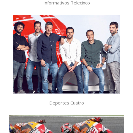
Informativos Telecinco
Kiko Narváez
,
Luis García
,
Manu Carreño
,
Nico Abad
,
Pablo
Pinto
,
Ricardo Reyes
Deportes Cuatro