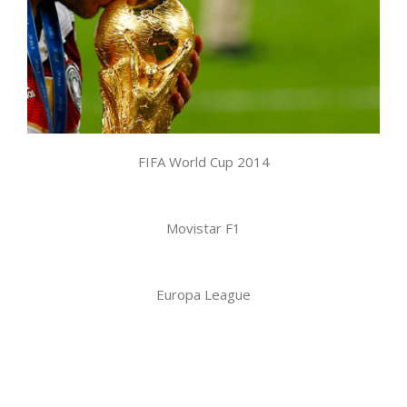
producciones
,
retransmisiones deportivas
FIFA World Cup 2014
Movistar F1
Fórmula 1
,
producciones
Europa League
Eurocopa
,
final de Turín
,
producciones
,
retransmisiones
deportivas