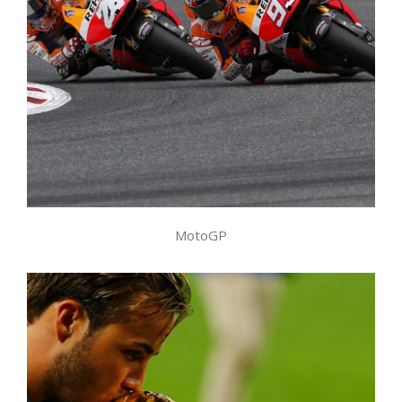
Moto GP
,
producciones
,
retransmisiones deportivas
MotoGP