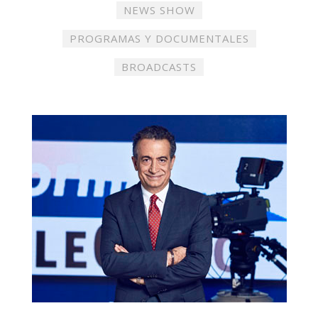
NEWS SHOW
PROGRAMAS Y DOCUMENTALES
BROADCASTS
Informativos Telecinco
,
J. J. Santos
,
Pedro Piqueras
,
producciones