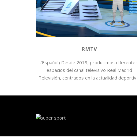
Baloncesto
,
deporte
,
Fútbol
,
real madrid
,
rmtv
RMTV
(Español) Desde 2019, producimos diferente
espacios del canal televisivo Real Madrid
Televisión, centrados en la actualidad deportiv