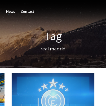
s
News
Contact
Tag
real madrid