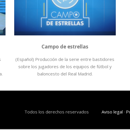
campo
,
estrellas
,
real madrid
,
television
Campo de estrellas
s
(Español) Producción de la serie entre bastidores
sobre los jugadores de los equipos de fútbol y
a.
baloncesto del Real Madrid.
Todos los derechos reservados
Aviso legal
·
Po