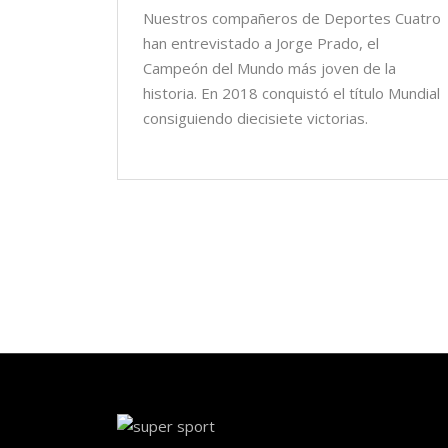
Nuestros compañeros de Deportes Cuatro
han entrevistado a Jorge Prado, el
Campeón del Mundo más joven de la
historia. En 2018 conquistó el título Mundial
consiguiendo diecisiete victorias.