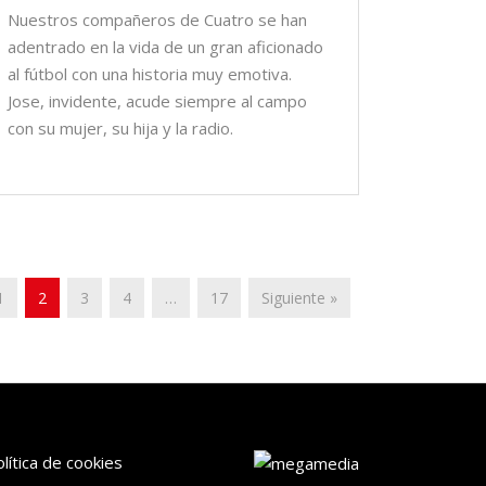
Nuestros compañeros de Cuatro se han
adentrado en la vida de un gran aficionado
al fútbol con una historia muy emotiva.
Jose, invidente, acude siempre al campo
con su mujer, su hija y la radio.
1
2
3
4
…
17
Siguiente »
lítica de cookies