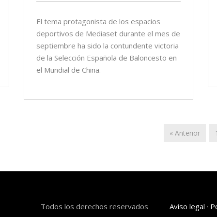
El tema protagonista de los espacios
deportivos de Mediaset durante el mes de
septiembre ha sido la contundente victoria
de la Selección Española de Baloncesto en
el Mundial de China.
« Anterior
Todos los derechos reservados
Aviso legal
·
Po