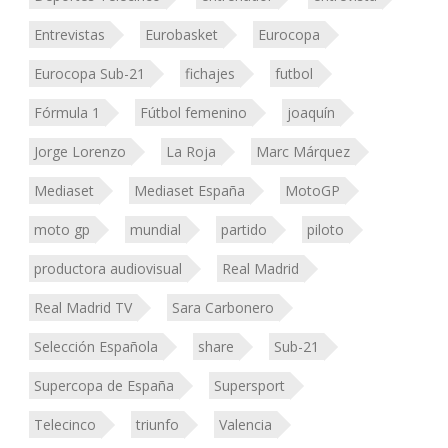
Entrevistas
Eurobasket
Eurocopa
Eurocopa Sub-21
fichajes
futbol
Fórmula 1
Fútbol femenino
joaquín
Jorge Lorenzo
La Roja
Marc Márquez
Mediaset
Mediaset España
MotoGP
moto gp
mundial
partido
piloto
productora audiovisual
Real Madrid
Real Madrid TV
Sara Carbonero
Selección Española
share
Sub-21
Supercopa de España
Supersport
Telecinco
triunfo
Valencia